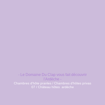
- Le Domaine Du Clap vous fait découvrir
l'Ardèche -
Chambres d'hôte pranles / Chambres d'hôtes privas
07 / Château hôtes ardèche