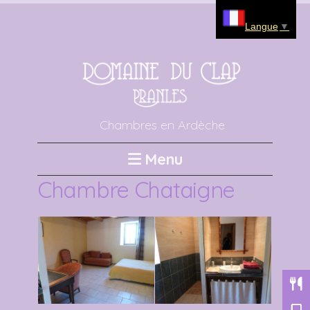
Langue
▼
Chambres en Ardèche
Menu
Chambre Chataigne