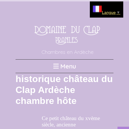
Langue
▼
Chambres en Ardèche
Menu
historique château du
Clap Ardèche
chambre hôte
Ce petit
château du xvème
siècle
, ancienne