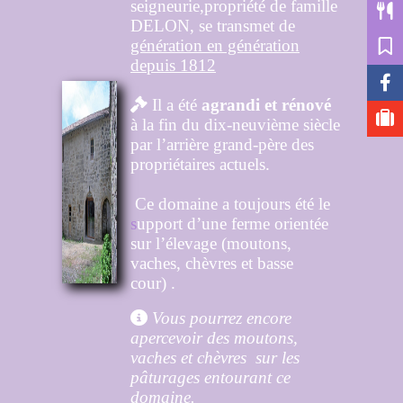
seigneurie,propriété de famille
DELON, se transmet de
génération en génération
depuis 1812
Il a été
agrandi et rénové

à la fin du dix-neuvième siècle
par l’arrière grand-père des
propriétaires actuels.
Ce domaine a toujours été le
s
upport d’une ferme orientée
sur l’élevage
(moutons,
vaches, chèvres et basse
cour) .
Vous pourrez encore

apercevoir des moutons,
vaches et chèvres sur les
pâturages entourant ce
domaine.