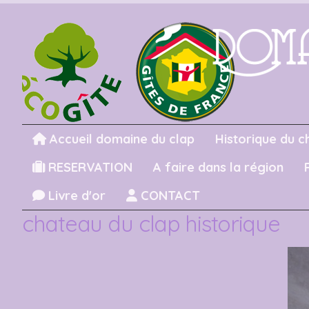
Accueil domaine du clap
Historique du c
RESERVATION
A faire dans la région
Livre d'or
CONTACT
chateau du clap historique