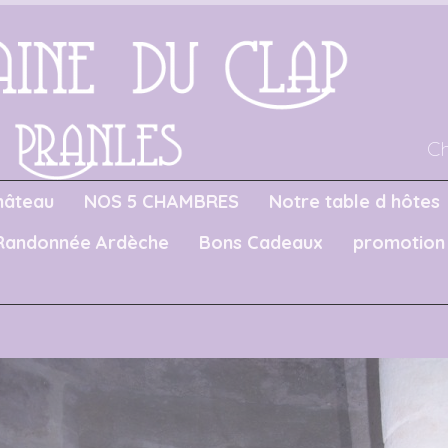
C
hâteau
NOS 5 CHAMBRES
Notre table d hôtes
Randonnée Ardèche
Bons Cadeaux
promotion 