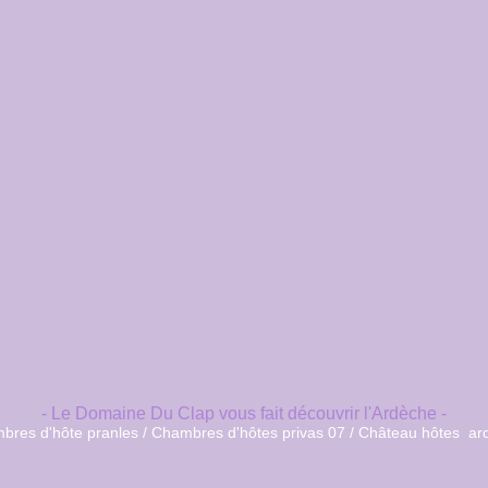
- Le Domaine Du Clap vous fait découvrir l'Ardèche -
bres d'hôte pranles / Chambres d'hôtes privas 07 / Château hôtes ar