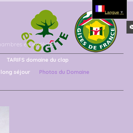
Langue
▼
hambres en Ardèche
TARIFS domaine du clap
long séjour
Photos du Domaine